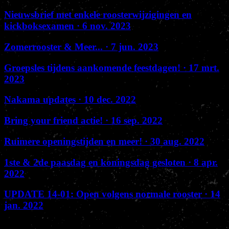
Nieuwsbrief met enkele roosterwijzigingen en
kickboksexamen
· 6 nov. 2023
Zomerrooster & Meer...
· 7 jun. 2023
Groepsles tijdens aankomende feestdagen!
· 17 mrt.
2023
Nakama updates
· 10 dec. 2022
Bring your friend actie!
· 16 sep. 2022
Ruimere openingstijden en meer!
· 30 aug. 2022
1ste & 2de paasdag en koningsdag gesloten
· 8 apr.
2022
UPDATE 14-01: Open volgens normale rooster
· 14
jan. 2022
Wat anderen zeggen