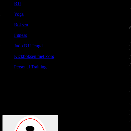
BJJ
|
Yoga
|
Boksen
|
Fitness
|
Judo BJJ Jeugd
|
Kickboksen met Zorg
|
Personal Training
Gratis
Proefles
Leuk dat je komt kennis maken met de sport en het karakter
van Nakama Gym!
Voor een
gratis proefles
klik hieronder om je
aan te melden. Je bent van harte welkom en we zien uit naar je
komst.