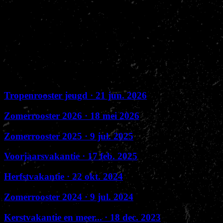
20:00 – 21:00 Kickboksen
Nakama Gym is gesloten van
5 augustus tot en met 21 augustus
.
Osu, Sensei John, Danique en team Nakama
Eerder verschenen
Tropenrooster jeugd
· 21 jun. 2026
Zomerrooster 2026
· 18 mei 2026
Zomerrooster 2025
· 9 jul. 2025
Voorjaarsvakantie
· 17 feb. 2025
Herfstvakantie
· 22 okt. 2024
Zomerrooster 2024
· 9 jul. 2024
Kerstvakantie en meer...
· 18 dec. 2023