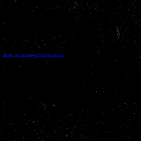
de jeugd (judo en kickboksen) en het zomerrooster van aankomende
zomervakantie! Wij willen jullie allen vragen deze mail goed door te
lezen.
Kickboks examen 1 juli 17:30 tm 18:30 in de Sypel
Judo examen 2 juli 09:00 tm 09:45 in de dojo
Voor het
Kickboks examen
willen wij je vragen je in te schrijven
via de volgende link zodat wij een diploma kunnen uitschrijven:
https://nakama-gym.nl/examen
. Dit examen wordt gehouden in de
Sypel, wij willen jullie vragen een ongeveer tien minuten van
tevoren aanwezig te zijn. Publiek is meer dan welkom!
Het
Judo examen
zal worden gehouden in de dojo (i.v.m. de
matten die we nodig hebben), dit examen zal tijdens de gewone les
zijn. Ook hier is publiek welkom, maar we willen jullie vragen met
niet meer dan 2 man te komen aangezien we met relatief veel
kinderen zijn.
Sommige van jullie zullen al gezien hebben dat er een extra deur
geplaatst is, op deze deur komt de scanner die normaal gesproken op
de bar staat, hiermee kun je de deur openen. Dit betekent dat je van
’s ochtends, tot ‘s avonds kan komen trainen voor de fitness of
buiten de lesuren om voor de open dojo. Wist je dat je voor 50,- per
maand bij ons kan fitnessen en alle groepslessen mee kan draaien?!