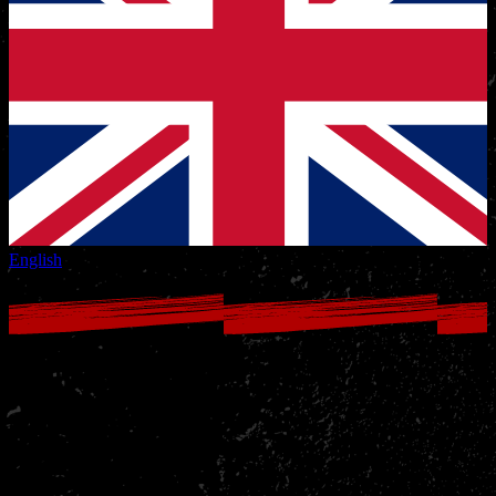
English
Zomerrooster & Examens
Gepubliceerd op juni 4 2022
Beste Nakama's,
Hierbij een mail met onder andere informatie over de examens voor