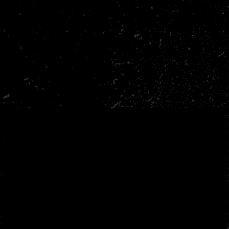
Gezellige leuke training in een leuke groep.
Altijd goed om lekker te t
groep met respect voor el
- Mike
- Bart Smalbrugge
Adres &
Contact