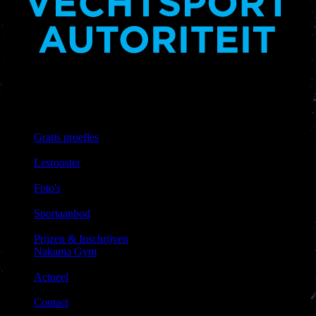
Nakama Gym heeft het keurmerk vechtsportautoriteit.
Links &
Informatie
Gratis proefles
|
Lesrooster
|
Foto's
|
Sportaanbod
|
Prijzen & Inschrijven
Nakama Gym
|
Actueel
|
Contact