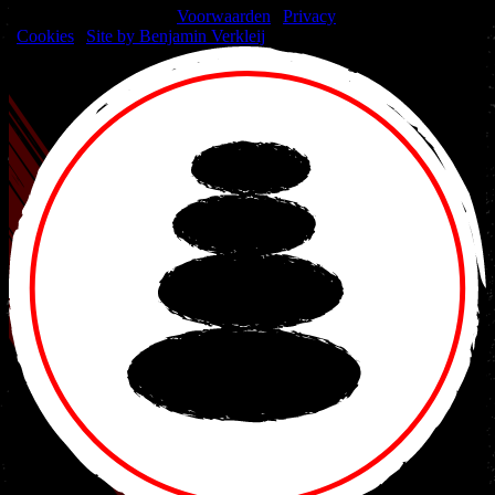
© 2026 Nakama Gym |
Voorwaarden
|
Privacy
|
Cookies
|
Site by Benjamin Verkleij