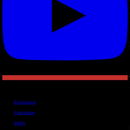
Sport
Aanbod
Kickboksen
|
Zaktraining
|
MMA
|