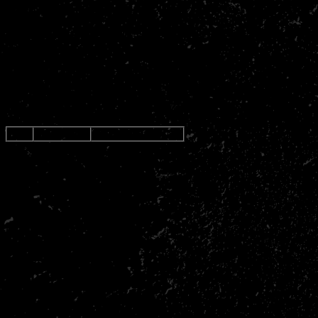
Heb jij deze app nog niet op je telefoon of heb je geen telefoon en
wil je een pasje hebben? Deze zijn verkrijgbaar bij de bar voor 5,-.
Heb je hier nog vragen over? Trek dan Sensei John of Danique even
aan hun mouw.
Net als ieder jaar zal de onderbouw (woensdag, vrijdag en/of
zaterdagjeugd) gedurende de zomervakantie vrij zijn van trainen (9
juli t/m 21 augustus). De bovenbouw (dinsdag/donderdag) mag
aansluiten bij de volwassen uren uit onderstaand zomerrooster.
DAG
OCHTEND
MIDDAG/AVOND
Maandag
08:30 – 12:00 Vrij
12:00 – 20:00 Vrij trainen,
trainen, fitness - dojo
fitness – dojo
17:00 – 18:00 Kickboksen met
zorg
19:00 – 20:00 Zaktraining
20:00 – 21:00 Kickboksen
Dinsdag
08:30 – 12:00 Vrij
12:00 – 20:00 Vrij trainen,
trainen, fitness – dojo
fitness – dojo