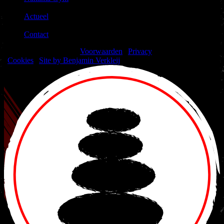
|
Actueel
|
Contact
© 2026 Nakama Gym |
Voorwaarden
|
Privacy
|
Cookies
|
Site by Benjamin Verkleij