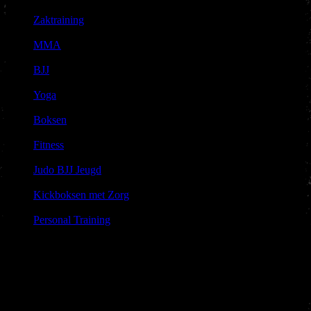
|
Zaktraining
|
MMA
|
BJJ
|
Yoga
|
Boksen
|
Fitness
|
Judo BJJ Jeugd
|
Kickboksen met Zorg
|
Personal Training
Gratis
Proefles
Leuk dat je komt kennis maken met de sport en het karakter
van Nakama Gym!
Voor een
gratis proefles
klik hieronder om je
aan te melden. Je bent van harte welkom en we zien uit naar je