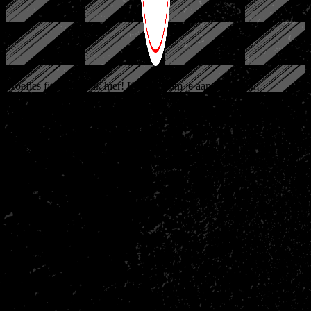
Proefles fitness ?
Klik hier!
Klik hier om je aan te melden!
Technogym staat bekend om zijn hoogwaardige
fitnessapparatuur.
Daarnaast biedt Technogym ook voor de beginnende sporter de
juiste ondersteuning en mocht je er toch niet helemaal uitkomen, dan
is er altijd iemand aanwezig die je op weg kan helpen.
Verder biedt Nakama Gym ook de mogelijkheid om, in overleg, een
passend fitness schema te maken, specifiek gericht op jouw wensen
en doelen.
Meer geïnteresseerd in power liften? Ook dan ben je bij Nakama
Gym aan het juiste adres.
Bij Nakama Gym kun je trainen op een IPF approved ER
equipment combo rack en squat rack. Ook kun je gebruik maken
van de gekalibreerde Eleiko plates.