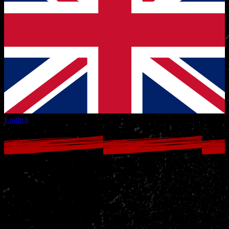
English
Fitness bij Nakama Harderwijk
Kracht, cardio/conditietraining, HIT of powerliften? Bij Nakama
Gym kan het allemaal met behulp van de nieuwe Technogym lijn.
Technogym staat bekend om zijn hoogwaardige fitnessapparatuur en
is vooral bekend als officiële leverancier van fitness apparatuur voor