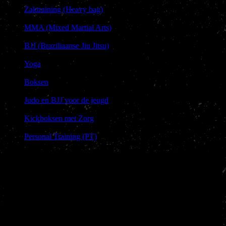
|
Zaktraining (Heavy bag)
|
MMA (Mixed Martial Arts)
|
BJJ (Braziliaanse Jiu Jitsu)
|
Yoga
|
Boksen
|
Judo en BJJ voor de jeugd
|
Kickboksen met Zorg
|
Personal Training (PT)
Adres &
Contact