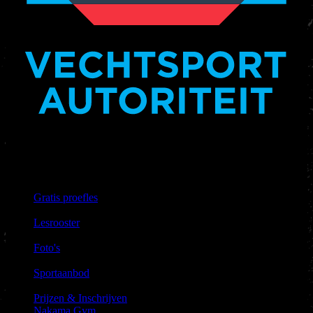
Nakama Gym heeft het keurmerk vechtsportautoriteit.
Links &
Informatie
Gratis proefles
|
Lesrooster
|
Foto's
|
Sportaanbod
|
Prijzen & Inschrijven
Nakama Gym