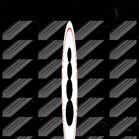
Alle powerlift equipment is IPF approved, inclusief
gekalibreerde Eleiko plates.