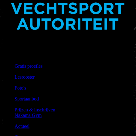
Nakama Gym heeft het keurmerk vechtsportautoriteit.
Links &
Informatie
Gratis proefles
|
Lesrooster
|
Foto's
|
Sportaanbod
|
Prijzen & Inschrijven
Nakama Gym
|
Actueel
|