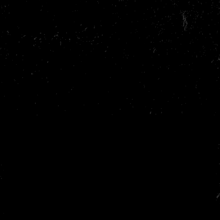
Wat anderen zeggen
Nakama is die echte shit om te gaan trainen, echt vet!!!
Nakama is voor 
van me af te g
- Florian
- Martijn
Adres &
Contact