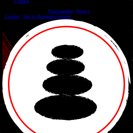
Contact
© 2026 Nakama Gym |
Voorwaarden
|
Privacy
|
Cookies
|
Site by Benjamin Verkleij