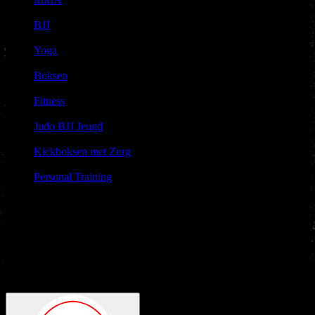
|
BJJ
|
Yoga
|
Boksen
|
Fitness
|
Judo BJJ Jeugd
|
Kickboksen met Zorg
|
Personal Training
Gratis
Proefles
Leuk dat je komt kennis maken met de sport en het karakter
van Nakama Gym!
Voor een
gratis proefles
klik hieronder om je
aan te melden. Je bent van harte welkom en we zien uit naar je
komst.