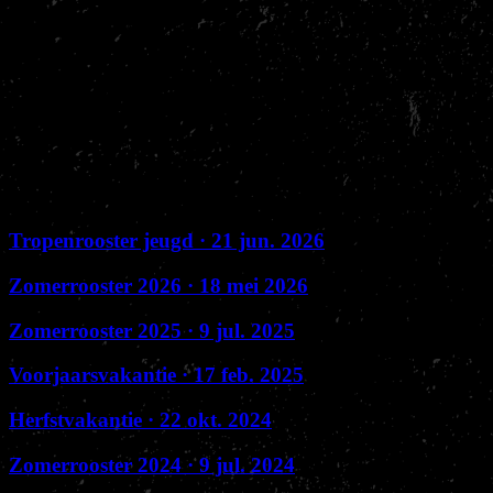
Via deze weg willen wij jullie laten weten dat Nakama gesloten is
op eerste/tweede paasdag en met Koningsdag!
Alvast fijne dagen!
Osu,
Sensei John, Danique en team Nakama
Eerder verschenen
Tropenrooster jeugd
· 21 jun. 2026
Zomerrooster 2026
· 18 mei 2026
Zomerrooster 2025
· 9 jul. 2025
Voorjaarsvakantie
· 17 feb. 2025
Herfstvakantie
· 22 okt. 2024
Zomerrooster 2024
· 9 jul. 2024