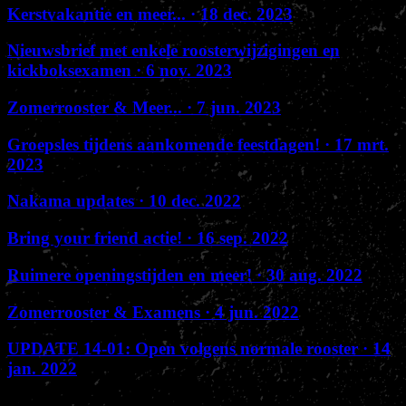
Kerstvakantie en meer...
· 18 dec. 2023
Nieuwsbrief met enkele roosterwijzigingen en
kickboksexamen
· 6 nov. 2023
Zomerrooster & Meer...
· 7 jun. 2023
Groepsles tijdens aankomende feestdagen!
· 17 mrt.
2023
Nakama updates
· 10 dec. 2022
Bring your friend actie!
· 16 sep. 2022
Ruimere openingstijden en meer!
· 30 aug. 2022
Zomerrooster & Examens
· 4 jun. 2022
UPDATE 14-01: Open volgens normale rooster
· 14
jan. 2022