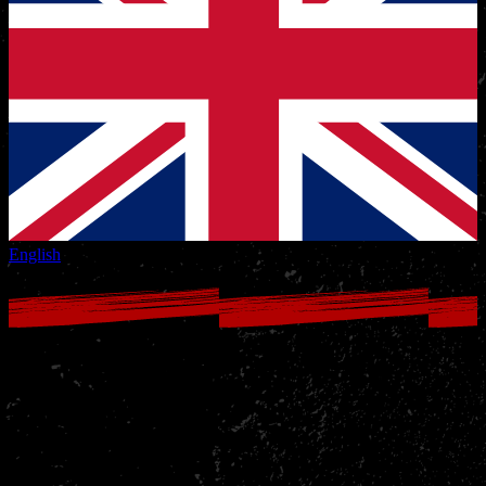
English
1ste & 2de paasdag en koningsdag
gesloten
Gepubliceerd op april 8 2022
Beste Nakama's,