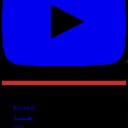
Sport
Aanbod
Kickboksen
|
Zaktraining
|
MMA