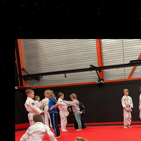
op werpen en staand worstelen, leert BJJ je wat je op de grond kunt
doen. Samen geven ze je kind een complete basis in zelfverdediging
— én een flinke dosis zelfvertrouwen.
Plezier, respect en zelfvertrouwen - dat nemen ze
hun leven lang mee.