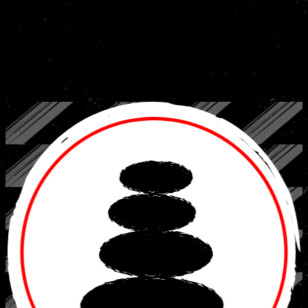
maken met judo en BJJ. Voorkennis is niet nodig en een eigen pak
hoef je in het begin nog niet te hebben. Nieuwsgierig geworden?
Kom langs voor twee gratis proeflessen en ervaar zelf hoe leuk
vechtsport bij Nakama is. Je bent van harte welkom!
Judo en BJJ: voor ieder kind, op zijn of haar eigen
tempo.