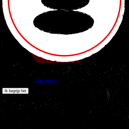
Nakama Gym en derde partijen gebruiken cookies om jouw
internetgedrag op onze site te volgen. Als je verdergaat, ga je
hiermee akkoord.
Lees meer >
Ik begrijp het