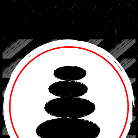
technieken onder de knie krijgen.
Onze ervaren trainers zorgen voor een positieve sfeer waarin ieder
kind zich op zijn of haar eigen tempo ontwikkelt. Of je kind nu een
energieke doorzetter is of juist wat verlegen: op de mat is iedereen
welkom en hoort iedereen erbij.