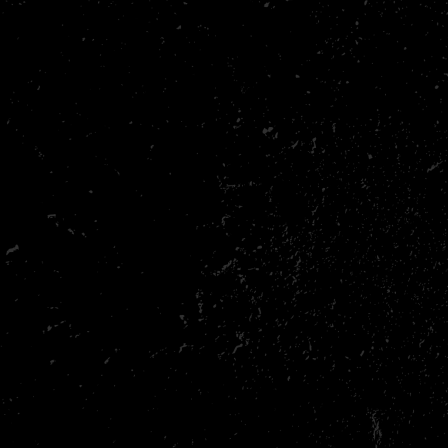
Respect en discipline
Veilig leren vallen en bewegen
Samenwerken en nieuwe vrienden maken
Betere motoriek, kracht en coördinatie
Doorzettingsvermogen en concentratie
Wat is judo?
Judo is een Japanse vechtsport voor jong en oud, voor jongens én
meisjes. Het werd ontwikkeld door Jigoro Kano (1860 – 1938)
vanuit de traditionele Japanse vechtkunst Jiu Jitsu. Voor Kano was
judo veel meer dan een sport; hij zag het vooral als een manier om
kinderen op te voeden. Niet voor niets zei hij ooit: “Judo kun je
alleen maar leren door het te doen!” Kinderen leren bij judo om
elkaar te respecteren, samen te werken en op een veilige manier te
werpen en te vallen. De vaste regel is dan ook: judo is fijn zonder
pijn.
Wat is BJJ?
Braziliaans Jiu Jitsu (BJJ) is de grondvechtsport waarbij techniek het
altijd wint van kracht. Op de grond leren kinderen hoe ze zich slim
kunnen verdedigen en bevrijden, zonder dat iemand pijn wordt
gedaan. BJJ is een mooie aanvulling op judo: waar judo zich richt