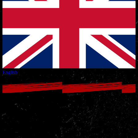
English
Judo & BJJ voor de jeugd bij Nakama
Bij Nakama Gym maken kinderen en jongeren op een speelse en
veilige manier kennis met twee fantastische vechtsporten: judo en
Braziliaans Jiu Jitsu (BJJ). In onze jeugdlessen draait alles om
plezier, respect en zelfvertrouwen. Kinderen leren vallen zonder
angst, samenwerken met klasgenootjes en stap voor stap nieuwe