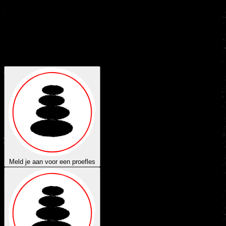
Gratis
Proefles
Leuk dat je komt kennis maken met de sport en het karakter
van Nakama Gym!
Voor een
gratis proefles
klik hieronder om je
aan te melden. Je bent van harte welkom en we zien uit naar je
komst.
Meld je aan voor een proefles