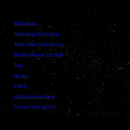
Meer sportaanbod
Kickboksen
|
Zaktraining (Heavy bag)
|
MMA (Mixed Martial Arts)
|
BJJ (Braziliaanse Jiu Jitsu)
|
Yoga
|
Boksen
|
Fitness
|
Kickboksen met Zorg
|
Personal Training (PT)
Adres &
Contact