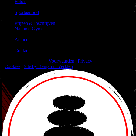
Foto's
|
Sportaanbod
|
Prijzen & Inschrijven
Nakama Gym
|
Actueel
|
Contact
© 2026 Nakama Gym |
Voorwaarden
|
Privacy
|
Cookies
|
Site by Benjamin Verkleij