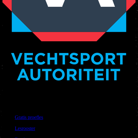
Nakama Gym heeft het keurmerk vechtsportautoriteit.
Links &
Informatie
Gratis proefles
|
Lesrooster
|