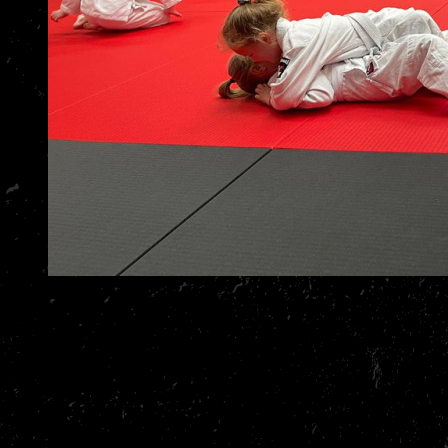
Elke les begint met een vrolijke warming-up: rennen, spelletjes en
oefeningen waarin rollen, vallen en balans spelenderwijs aan bod
komen. Daarna leren de kinderen onder begeleiding van een
professionele trainer nieuwe technieken — worpen en grepen bij
judo, controle en ontsnappingen bij BJJ. We sluiten af met leuke
partijtjes en spellen, zodat ieder kind met een grote glimlach naar
huis gaat.
De jeugdlessen zijn er voor kinderen en jongeren die kennis willen