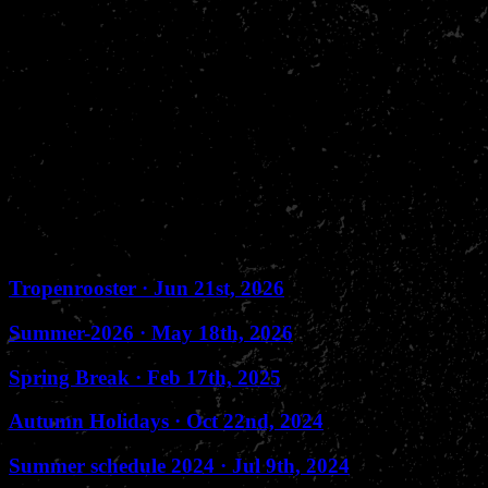
ontkomen er nu niet aan.
Vanaf 1 september
is het rooster weer zoals jullie van ons gewend
zijn!
Wil jij tijdens de vakantie
personal training
voor kickboksen,
boksen, MMA of fitness? App dan naar
0630254475
, dan kijken we
samen naar extra trainingsopties tijdens jouw vakantie!
Osu,
Sensei John, Danique en team Nakama
Previously published
Tropenrooster
· Jun 21st, 2026
Summer-2026
· May 18th, 2026
Spring Break
· Feb 17th, 2025
Autumn Holidays
· Oct 22nd, 2024
Summer schedule 2024
· Jul 9th, 2024