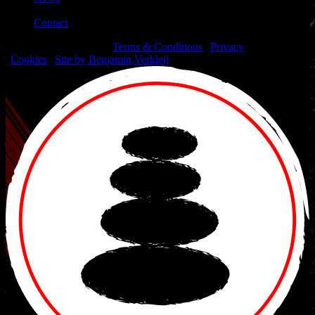
|
Contact
© 2026 Nakama Gym |
Terms & Conditions
|
Privacy
|
Cookies
|
Site by Benjamin Verkleij