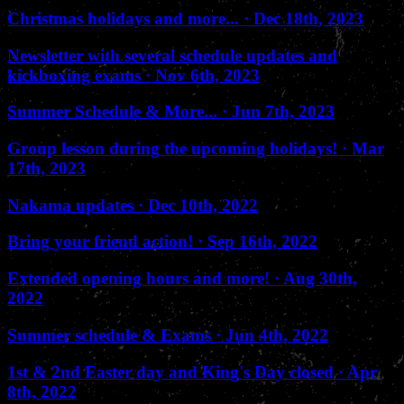
Christmas holidays and more...
· Dec 18th, 2023
Newsletter with several schedule updates and
kickboxing exams
· Nov 6th, 2023
Summer Schedule & More...
· Jun 7th, 2023
Group lesson during the upcoming holidays!
· Mar
17th, 2023
Nakama updates
· Dec 10th, 2022
Bring your friend action!
· Sep 16th, 2022
Extended opening hours and more!
· Aug 30th,
2022
Summer schedule & Exams
· Jun 4th, 2022
1st & 2nd Easter day and King's Day closed
· Apr
8th, 2022