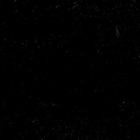
De jeugdlessen op woensdag en vrijdag gaan de gehele
vakantie niet door. Ook voor de kleintjes is het tijd voor
vakantie.
De zorggroep en de ochtendlessen vervallen ook gedurende
de vakantie.
Tieners kunnen meedoen met de volwassen uren.
In de
eerste en laatste twee weken
van de zomervakantie is
Nakama geopend voor
groepslessen
.
In de
middelste twee weken
is er alleen ruimte voor
open
dojo
en/of
fitness
.
Let er alsjeblieft op
dat we samen zorgen dat de dojo, algemene
ruimte, kleedkamers en toiletten netjes en schoon blijven. Zo blijft
het voor iedereen prettig om te trainen.
Concreet:
Open voor groepsles:
19 juli - 2 augustus
Gesloten voor groepsles:
2 augustus - 17 augustus
Open voor groepsles:
18 augustus - 31 augustus
Door stijgende kosten zijn wij helaas genoodzaakt om na de
vakantie alle abonnementen met
€1,50
te verhogen. Wij stellen dit
altijd zo lang mogelijk uit en houden het zo laag mogelijk, maar