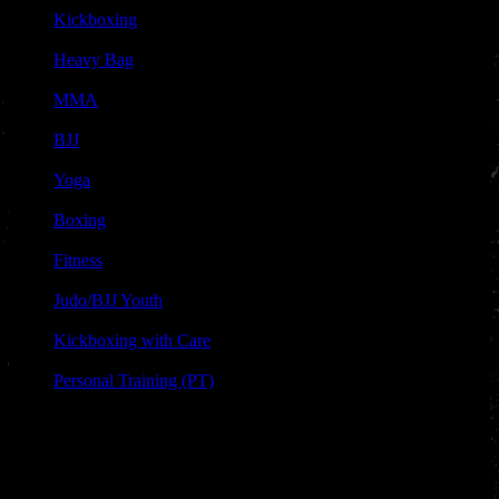
Kickboxing
|
Heavy Bag
|
MMA
|
BJJ
|
Yoga
|
Boxing
|
Fitness
|
Judo/BJJ Youth
|
Kickboxing with Care
|
Personal Training (PT)
Free
Trail Lesson
Great to see you're coming to meet the sport and the character
of Nakama Gym!
Contact us for a
free trial lesson
via Whatsapp or