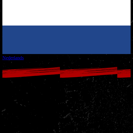
Nederlands
Zomerrooster 2025
Published on July 9th 2025
De zomervakantie staat voor de deur en dat betekent dat het tijd is
voor een nieuwsbrief!
Nakama Gym is de gehele vakantie geopend
, maar let op: